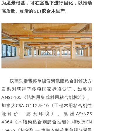
为愿景根基，可在室温下进行固化，以推动
高质量、灵活的GLT胶合木生产
。
汉高乐泰普邦单组份聚氨酯粘合剂解决方
案系列获得了多项国家标准认证，如美国
ANSI 405《结构用集成材用粘合剂标准》、
加拿大CSA O112.9-10《工程木用粘合剂性
能评价—露天环境》、澳洲AS/NZS
4364《木结构粘合剂胶合性能》和欧洲EN
15425《粘合剂 — 承重木结构用单组分聚氨