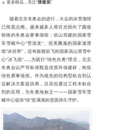
更多精品，
关注
“
搜建筑
”
▲
随着北京冬奥会的进行，大众的冰雪激情
已彻底点燃。越来越多人将目光投向了颜值
惊艳的冬奥会赛事场馆：依山而建的国家雪
车雪橇中心“雪游龙”、优美飘逸的国家速滑
馆“冰丝带”，还有振翅欲飞的国家高山滑雪中
心“冰飞燕”……为践行“绿色办奥”理念，北京
冬奥会以严苛标准甄选优质环保建材，构筑
绿色赛事场馆。作为领先的结构型粘合剂认
证解决方案提供商，汉高也通过工程木粘合
剂的应用，为冬奥地标之一——国家雪车雪
橇中心提供“绿”意满满的坚固持久守护。