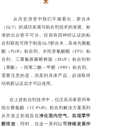
木
从历史演变中我们不难看出，胶合木
（GLT）的成功发展与粘合剂技术的发展、标
准的出台密不可分。目前有四种经认证的粘
合剂获批可用于制造GLT胶合木，具体为聚氨
酯（PUR）粘合剂、水性异氰酸酯（EPI）粘
合剂、三聚氰胺脲醛树脂（MUF）粘合剂和
（苯酚）－间苯二酚－甲醛（PRF）粘合剂。
需要注意的是，涉及到具体产品，必须取得
结构胶认证后才可以使用。
在上述粘合剂技术中，仅汉高乐泰普邦单
组分聚氨酯（1C-PUR）粘合剂解决方案系列
从开发之初就旨在
净化室内空气、实现零甲
醛排放
；同时，仅这一系列以
可持续发展作